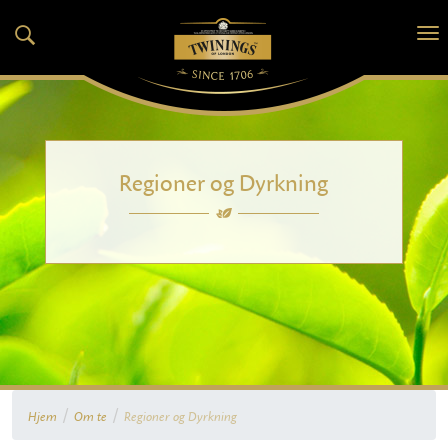
Regioner og Dyrkning
/
/
Hjem
Om te
Regioner og Dyrkning