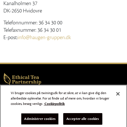
Kanalholmen 37
DK-2650 Hvidovre
Telefonnummer: 36 34 30 00
Telefaxnummer: 36 34 30 01
E-post:
info@haugen-gruppen.dk
Vi bruger cookies på twinings.dk for at sikre, at vi kan give dig den
© Twinings 2026 |
|
|
|
|
Brugervilkår
Cookies
Kontakt
os
Sitemap
Online
allerbedste oplevelse. For at finde ud af mere om, hvordan vi bruger
Persondatameddelelse
cookies, besøg venligs
Cookiepolitik
TWININGS.COM
Administrer cookies
Accepter alle cookies